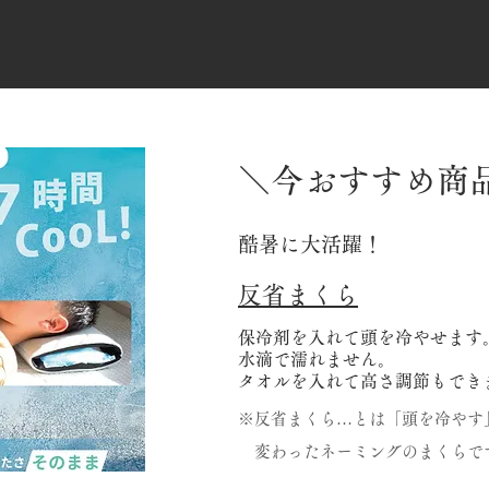
＼今おすすめ商
酷暑に大活躍！
反省まくら
保冷剤を入れて頭を冷やせます
水滴で濡れません。
​タオルを入れて高さ調節もでき
※反省まくら…とは「頭を冷やす
変わったネーミングのまくらで