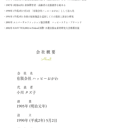
・1987年 (昭和62年) 身体障害者・高齢者の衣服創作を始める
​・1990年 (平成2年) 5月2日 「有限会社ハッピーおがわ」として法人化
・1991年 (平成3年) 全国の福祉施設を巡回してその現状と訴求を研究
・2001年 ユニバーサルファッション協会推薦 ハッピースリム・プチハンド
・2002年 EASY TEX2002 in Finland 国際･介護衣服＆素材研究大会推薦出展
会 社 概 要
About
会 社 名
有限会社 ハッピーおがわ
​代 表 者
小川 タズ子
創 業
1905年 (明治元年)
設 立
1990年 (平成2年) 5月2日