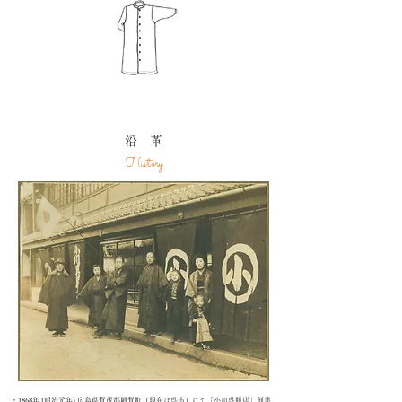
沿 革
History
・1868年 (明治元年) 広島県賀茂郡阿賀町（現在は呉市）にて「小川呉服店」創業