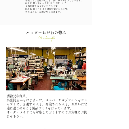
平素よりご愛顧いただき、誠にありがとうございます。
8 月 13 日（木）～ 8 月 16 日（日）まで
夏季休暇とさせていただきます。
8 月 17 日（月）より通常営業いたします。
何卒よろしくお願い申し上げます。
​ハッピーおがわの強み
Our strength
明治元年創業。
呉服問屋からはじまった、ユニバーサルデザインをコン
セプトに、
介護する人も、介護される人も、お互いに快
適に過ごせること製品づくりを行っています。
​オーダーメイドにも対応しておりますのでお気軽にお問
合せ下さい。