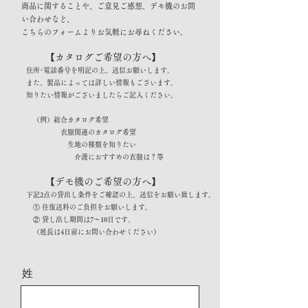
商品に関することや、ご意見ご感想、デモ機のお問
い合わせなど、
こちらのフォームよりお気軽にお尋ねください。
【カタログご希望の方へ】
住所･電話番号を明記の上、送信お願いします。
また、製品によっては詳しい情報もございます。
知りたい情報がございましたらご記入ください。
（例）総合カタログ希望
衣服関連のカタログ希望
生地の種類を知りたい
介護におすすめの衣服は？等
【デモ機のご希望の方へ】
下記2点の貸出し条件をご確認の上、送信をお願い致します。
① 往復送料のご負担をお願いします。
② 貸し出し期間は7～10日です。
（延長は4日前にお問い合わせください）
姓