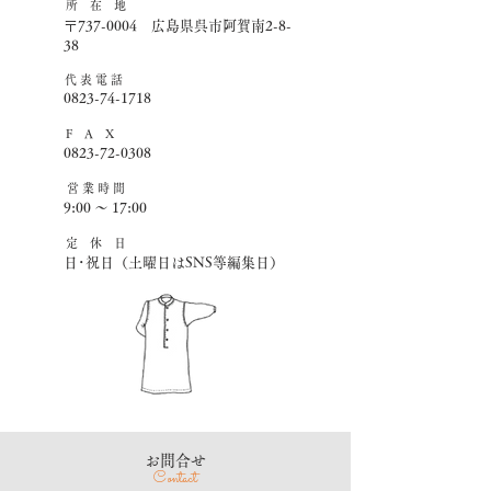
所 在 地
〒737-0004 広島県呉市阿賀南2-8-
38
​代 表 電 話
0823-74-1718
F A X
0823-72-0308
営 業 時 間
9:00 ～ 17:00
​定 休 日
日･祝日（土曜日はSNS等編集日）
​お問合せ
Contact