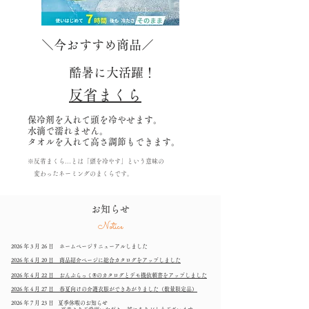
＼今おすすめ商品／
酷暑に大活躍！
反省まくら
保冷剤を入れて頭を冷やせます。
水滴で濡れません。
​タオルを入れて高さ調節もできます。
※反省まくら…とは「頭を冷やす」という意味の
変わったネーミングのまくらです。
お知らせ
Notice
2026 年 3 月 26 日 ホームページリニューアルしました
2026 年 4 月 20 日 商品紹介ページに総合カタログをアップしました
2026 年 4 月 22 日 おんぶらっく®のカタログとデモ機依頼書をアップしました
2026 年 4 月 27 日 春夏向けの介護衣服ができあがりました（数量限定品）
2026 年 7 月 23 日
夏季休暇のお知らせ