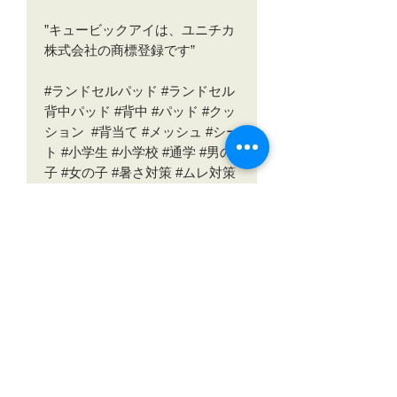
”キュービックアイは、ユニチカ
株式会社の商標登録です”
#ランドセルパッド #ランドセル
背中パッド #背中 #パッド #クッ
ション #背当て #メッシュ #シー
ト #小学生 #小学校 #通学 #男の
子 #女の子 #暑さ対策 #ムレ対策
#汗 #夏 #クール #快適 #涼しい #
ひんやり #通気性 #洗える #日本
製 #国産 #入学祝 #プレゼント
​ご不明な点はお気軽にお問い合わせください！
​＼電話の方がスッといくことが多いです／