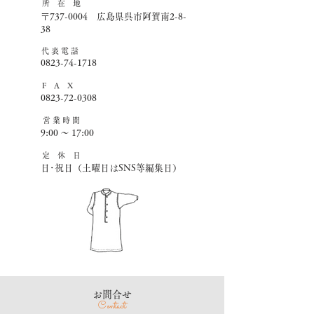
所 在 地
〒737-0004 広島県呉市阿賀南2-8-
38
​代 表 電 話
0823-74-1718
F A X
0823-72-0308
営 業 時 間
9:00 ～ 17:00
​定 休 日
日･祝日（土曜日はSNS等編集日）
​お問合せ
Contact