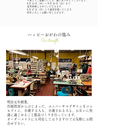
平素よりご愛顧いただき、誠にありがとうございます。
8 月 13 日（木）～ 8 月 16 日（日）まで
夏季休暇とさせていただきます。
8 月 17 日（月）より通常営業いたします。
何卒よろしくお願い申し上げます。
​ハッピーおがわの強み
Our strength
明治元年創業。
呉服問屋からはじまった、ユニバーサルデザインをコン
セプトに、
介護する人も、介護される人も、お互いに快
適に過ごせること製品づくりを行っています。
​オーダーメイドにも対応しておりますのでお気軽にお問
合せ下さい。