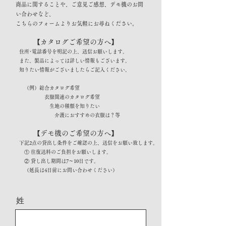
商品に関することや、ご意見ご感想、デモ機のお問
い合わせなど、
こちらのフォームよりお気軽にお尋ねください。
【カタログご希望の方へ】
住所･電話番号を明記の上、送信お願いします。
また、製品によっては詳しい情報もございます。
知りたい情報がございましたらご記入ください。
（例）総合カタログ希望
衣服関連のカタログ希望
生地の種類を知りたい
介護におすすめの衣服は？等
【デモ機のご希望の方へ】
下記2点の貸出し条件をご確認の上、送信をお願い致します。
① 往復送料のご負担をお願いします。
② 貸し出し期間は7～10日です。
（延長は4日前にお問い合わせください）
姓