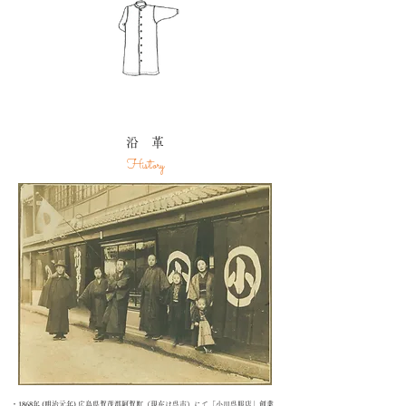
沿 革
History
・1868年 (明治元年) 広島県賀茂郡阿賀町（現在は呉市）にて「小川呉服店」創業