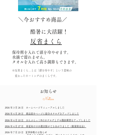
＼今おすすめ商品／
酷暑に大活躍！
反省まくら
保冷剤を入れて頭を冷やせます。
水滴で濡れません。
​タオルを入れて高さ調節もできます。
※反省まくら…とは「頭を冷やす」という意味の
変わったネーミングのまくらです。
お知らせ
Notice
2026 年 3 月 26 日 ホームページリニューアルしました
2026 年 4 月 20 日 商品紹介ページに総合カタログをアップしました
2026 年 4 月 22 日 おんぶらっく®のカタログとデモ機依頼書をアップしました
2026 年 4 月 27 日 春夏向けの介護衣服ができあがりました（数量限定品）
2026 年 7 月 23 日
夏季休暇のお知らせ