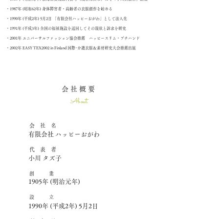
・1987年 (昭和62年) 身体障害者・高齢者の衣服創作を始める
​・1990年 (平成2年) 5月2日 「有限会社ハッピーおがわ」として法人化
・1991年 (平成3年) 全国の福祉施設を巡回してその現状と訴求を研究
・2001年 ユニバーサルファッション協会推薦 ハッピースリム・プチハンド
・2002年 EASY TEX2002 in Finland 国際･介護衣服＆素材研究大会推薦出展
会 社 概 要
About
会 社 名
有限会社 ハッピーおがわ
​代 表 者
小川 タズ子
創 業
1905年 (明治元年)
設 立
1990年 (平成2年) 5月2日