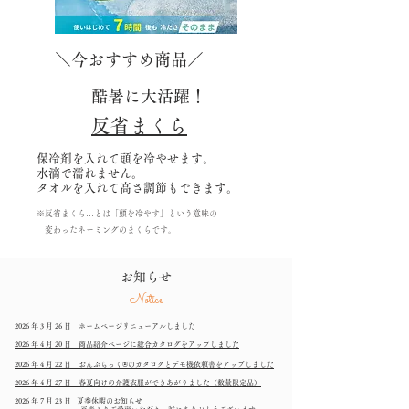
＼今おすすめ商品／
酷暑に大活躍！
反省まくら
保冷剤を入れて頭を冷やせます。
水滴で濡れません。
​タオルを入れて高さ調節もできます。
※反省まくら…とは「頭を冷やす」という意味の
変わったネーミングのまくらです。
お知らせ
Notice
2026 年 3 月 26 日 ホームページリニューアルしました
2026 年 4 月 20 日 商品紹介ページに総合カタログをアップしました
2026 年 4 月 22 日 おんぶらっく®のカタログとデモ機依頼書をアップしました
2026 年 4 月 27 日 春夏向けの介護衣服ができあがりました（数量限定品）
2026 年 7 月 23 日
夏季休暇のお知らせ