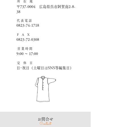
所 在 地
〒737-0004 広島県呉市阿賀南2-8-
38
​代 表 電 話
0823-74-1718
F A X
0823-72-0308
営 業 時 間
9:00 ～ 17:00
​定 休 日
日･祝日（土曜日はSNS等編集日）
​お問合せ
Contact