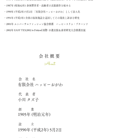
・1987年 (昭和62年) 身体障害者・高齢者の衣服創作を始める
​・1990年 (平成2年) 5月2日 「有限会社ハッピーおがわ」として法人化
・1991年 (平成3年) 全国の福祉施設を巡回してその現状と訴求を研究
・2001年 ユニバーサルファッション協会推薦 ハッピースリム・プチハンド
・2002年 EASY TEX2002 in Finland 国際･介護衣服＆素材研究大会推薦出展
会 社 概 要
About
会 社 名
有限会社 ハッピーおがわ
​代 表 者
小川 タズ子
創 業
1905年 (明治元年)
設 立
1990年 (平成2年) 5月2日