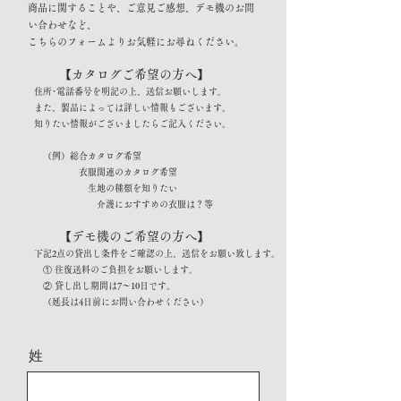
商品に関することや、ご意見ご感想、デモ機のお問
い合わせなど、
こちらのフォームよりお気軽にお尋ねください。
【カタログご希望の方へ】
住所･電話番号を明記の上、送信お願いします。
また、製品によっては詳しい情報もございます。
知りたい情報がございましたらご記入ください。
（例）総合カタログ希望
衣服関連のカタログ希望
生地の種類を知りたい
介護におすすめの衣服は？等
【デモ機のご希望の方へ】
下記2点の貸出し条件をご確認の上、送信をお願い致します。
① 往復送料のご負担をお願いします。
② 貸し出し期間は7～10日です。
（延長は4日前にお問い合わせください）
姓