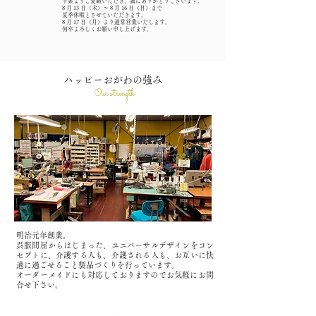
平素よりご愛顧いただき、誠にありがとうございます。
8 月 13 日（木）～ 8 月 16 日（日）まで
夏季休暇とさせていただきます。
8 月 17 日（月）より通常営業いたします。
何卒よろしくお願い申し上げます。
​ハッピーおがわの強み
Our strength
明治元年創業。
呉服問屋からはじまった、ユニバーサルデザインをコン
セプトに、
介護する人も、介護される人も、お互いに快
適に過ごせること製品づくりを行っています。
​オーダーメイドにも対応しておりますのでお気軽にお問
合せ下さい。