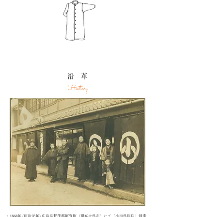
沿 革
History
・1868年 (明治元年) 広島県賀茂郡阿賀町（現在は呉市）にて「小川呉服店」創業