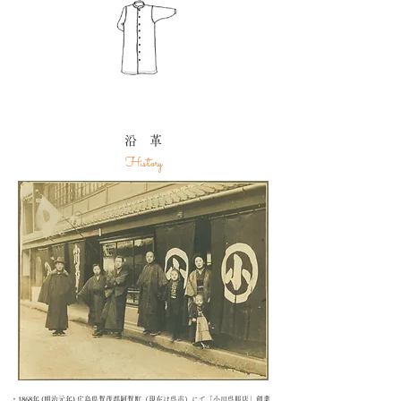
沿 革
History
・1868年 (明治元年) 広島県賀茂郡阿賀町（現在は呉市）にて「小川呉服店」創業