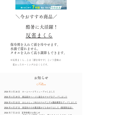
＼今おすすめ商品／
酷暑に大活躍！
反省まくら
保冷剤を入れて頭を冷やせます。
水滴で濡れません。
​タオルを入れて高さ調節もできます。
※反省まくら…とは「頭を冷やす」という意味の
変わったネーミングのまくらです。
お知らせ
Notice
2026 年 3 月 26 日 ホームページリニューアルしました
2026 年 4 月 20 日 商品紹介ページに総合カタログをアップしました
2026 年 4 月 22 日 おんぶらっく®のカタログとデモ機依頼書をアップしました
2026 年 4 月 27 日 春夏向けの介護衣服ができあがりました（数量限定品）
2026 年 7 月 23 日
夏季休暇のお知らせ