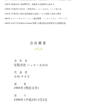
・1987年 (昭和62年) 身体障害者・高齢者の衣服創作を始める
​・1990年 (平成2年) 5月2日 「有限会社ハッピーおがわ」として法人化
・1991年 (平成3年) 全国の福祉施設を巡回してその現状と訴求を研究
・2001年 ユニバーサルファッション協会推薦 ハッピースリム・プチハンド
・2002年 EASY TEX2002 in Finland 国際･介護衣服＆素材研究大会推薦出展
会 社 概 要
About
会 社 名
有限会社 ハッピーおがわ
​代 表 者
小川 タズ子
創 業
1905年 (明治元年)
設 立
1990年 (平成2年) 5月2日