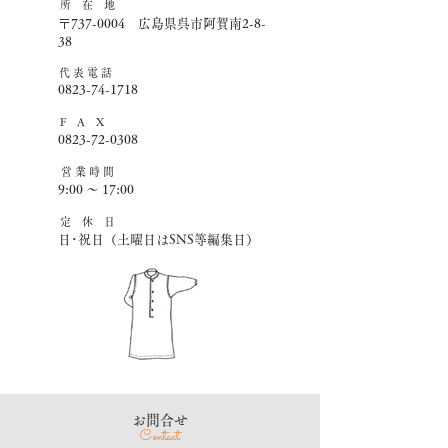
所 在 地
〒737-0004 広島県呉市阿賀南2-8-
38
​代 表 電 話
0823-74-1718
F A X
0823-72-0308
営 業 時 間
9:00 ～ 17:00
​定 休 日
日･祝日（土曜日はSNS等編集日）
​お問合せ
Contact