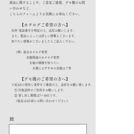
商品に関することや、ご意見ご感想、デモ機のお問
い合わせなど、
こちらのフォームよりお気軽にお尋ねください。
【カタログご希望の方へ】
住所･電話番号を明記の上、送信お願いします。
また、製品によっては詳しい情報もございます。
知りたい情報がございましたらご記入ください。
（例）総合カタログ希望
衣服関連のカタログ希望
生地の種類を知りたい
介護におすすめの衣服は？等
【デモ機のご希望の方へ】
下記2点の貸出し条件をご確認の上、送信をお願い致します。
① 往復送料のご負担をお願いします。
② 貸し出し期間は7～10日です。
（延長は4日前にお問い合わせください）
姓