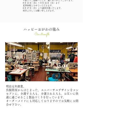
平素よりご愛顧いただき、誠にありがとうございます。
8 月 13 日（木）～ 8 月 16 日（日）まで
夏季休暇とさせていただきます。
8 月 17 日（月）より通常営業いたします。
何卒よろしくお願い申し上げます。
​ハッピーおがわの強み
Our strength
明治元年創業。
呉服問屋からはじまった、ユニバーサルデザインをコン
セプトに、
介護する人も、介護される人も、お互いに快
適に過ごせること製品づくりを行っています。
​オーダーメイドにも対応しておりますのでお気軽にお問
合せ下さい。