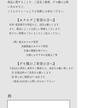
商品に関することや、ご意見ご感想、デモ機のお問
い合わせなど、
こちらのフォームよりお気軽にお尋ねください。
【カタログご希望の方へ】
住所･電話番号を明記の上、送信お願いします。
また、製品によっては詳しい情報もございます。
知りたい情報がございましたらご記入ください。
（例）総合カタログ希望
衣服関連のカタログ希望
生地の種類を知りたい
介護におすすめの衣服は？等
【デモ機のご希望の方へ】
下記2点の貸出し条件をご確認の上、送信をお願い致します。
① 往復送料のご負担をお願いします。
② 貸し出し期間は7～10日です。
（延長は4日前にお問い合わせください）
姓