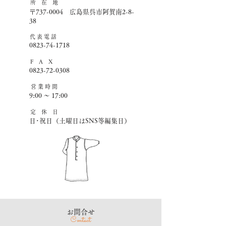
所 在 地
〒737-0004 広島県呉市阿賀南2-8-
38
​代 表 電 話
0823-74-1718
F A X
0823-72-0308
営 業 時 間
9:00 ～ 17:00
​定 休 日
日･祝日（土曜日はSNS等編集日）
​お問合せ
Contact