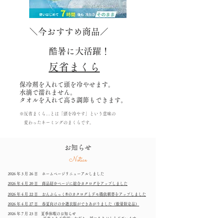
＼今おすすめ商品／
酷暑に大活躍！
反省まくら
保冷剤を入れて頭を冷やせます。
水滴で濡れません。
​タオルを入れて高さ調節もできます。
※反省まくら…とは「頭を冷やす」という意味の
変わったネーミングのまくらです。
お知らせ
Notice
2026 年 3 月 26 日 ホームページリニューアルしました
2026 年 4 月 20 日 商品紹介ページに総合カタログをアップしました
2026 年 4 月 22 日 おんぶらっく®のカタログとデモ機依頼書をアップしました
2026 年 4 月 27 日 春夏向けの介護衣服ができあがりました（数量限定品）
2026 年 7 月 23 日
夏季休暇のお知らせ