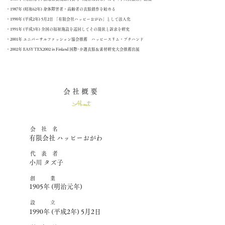
・1987年 (昭和62年) 身体障害者・高齢者の衣服創作を始める
​・1990年 (平成2年) 5月2日 「有限会社ハッピーおがわ」として法人化
・1991年 (平成3年) 全国の福祉施設を巡回してその現状と訴求を研究
・2001年 ユニバーサルファッション協会推薦 ハッピースリム・プチハンド
・2002年 EASY TEX2002 in Finland 国際･介護衣服＆素材研究大会推薦出展
会 社 概 要
About
会 社 名
有限会社 ハッピーおがわ
​代 表 者
小川 タズ子
創 業
1905年 (明治元年)
設 立
1990年 (平成2年) 5月2日