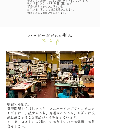
平素よりご愛顧いただき、誠にありがとうございます。
8 月 13 日（木）～ 8 月 16 日（日）まで
夏季休暇とさせていただきます。
8 月 17 日（月）より通常営業いたします。
何卒よろしくお願い申し上げます。
​ハッピーおがわの強み
Our strength
明治元年創業。
呉服問屋からはじまった、ユニバーサルデザインをコン
セプトに、
介護する人も、介護される人も、お互いに快
適に過ごせること製品づくりを行っています。
​オーダーメイドにも対応しておりますのでお気軽にお問
合せ下さい。