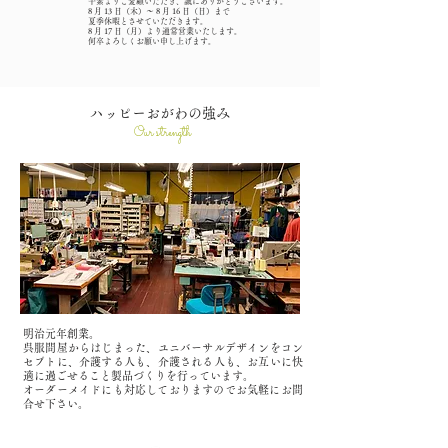
平素よりご愛顧いただき、誠にありがとうございます。
8 月 13 日（木）～ 8 月 16 日（日）まで
夏季休暇とさせていただきます。
8 月 17 日（月）より通常営業いたします。
何卒よろしくお願い申し上げます。
​ハッピーおがわの強み
Our strength
明治元年創業。
呉服問屋からはじまった、ユニバーサルデザインをコン
セプトに、
介護する人も、介護される人も、お互いに快
適に過ごせること製品づくりを行っています。
​オーダーメイドにも対応しておりますのでお気軽にお問
合せ下さい。