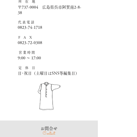
所 在 地
〒737-0004 広島県呉市阿賀南2-8-
38
​代 表 電 話
0823-74-1718
F A X
0823-72-0308
営 業 時 間
9:00 ～ 17:00
​定 休 日
日･祝日（土曜日はSNS等編集日）
​お問合せ
Contact