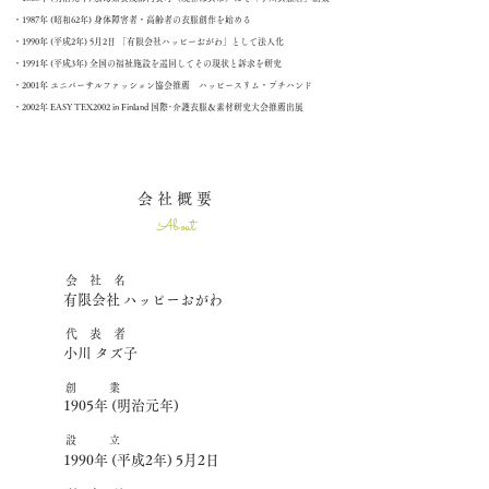
・1987年 (昭和62年) 身体障害者・高齢者の衣服創作を始める
​・1990年 (平成2年) 5月2日 「有限会社ハッピーおがわ」として法人化
・1991年 (平成3年) 全国の福祉施設を巡回してその現状と訴求を研究
・2001年 ユニバーサルファッション協会推薦 ハッピースリム・プチハンド
・2002年 EASY TEX2002 in Finland 国際･介護衣服＆素材研究大会推薦出展
会 社 概 要
About
会 社 名
有限会社 ハッピーおがわ
​代 表 者
小川 タズ子
創 業
1905年 (明治元年)
設 立
1990年 (平成2年) 5月2日