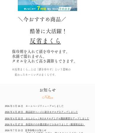
＼今おすすめ商品／
酷暑に大活躍！
反省まくら
保冷剤を入れて頭を冷やせます。
水滴で濡れません。
​タオルを入れて高さ調節もできます。
※反省まくら…とは「頭を冷やす」という意味の
変わったネーミングのまくらです。
お知らせ
Notice
2026 年 3 月 26 日 ホームページリニューアルしました
2026 年 4 月 20 日 商品紹介ページに総合カタログをアップしました
2026 年 4 月 22 日 おんぶらっく®のカタログとデモ機依頼書をアップしました
2026 年 4 月 27 日 春夏向けの介護衣服ができあがりました（数量限定品）
2026 年 7 月 23 日
夏季休暇のお知らせ