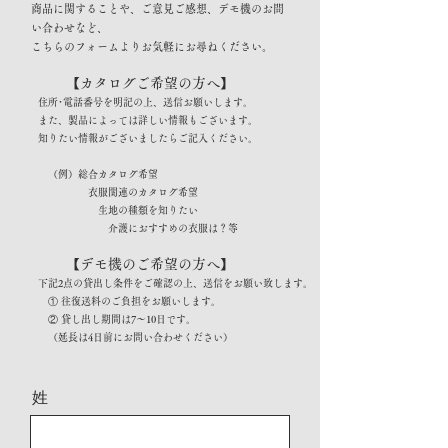
商品に関することや、ご意見ご感想、デモ機のお問
い合わせなど、
こちらのフォームよりお気軽にお尋ねください。
【カタログご希望の方へ】
住所･電話番号を明記の上、送信お願いします。
また、製品によっては詳しい情報もございます。
知りたい情報がございましたらご記入ください。
（例）総合カタログ希望
衣服関連のカタログ希望
生地の種類を知りたい
介護におすすめの衣服は？等
【デモ機のご希望の方へ】
下記2点の貸出し条件をご確認の上、送信をお願い致します。
① 往復送料のご負担をお願いします。
② 貸し出し期間は7～10日です。
（延長は4日前にお問い合わせください）
姓