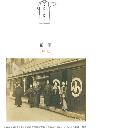
沿 革
History
・1868年 (明治元年) 広島県賀茂郡阿賀町（現在は呉市）にて「小川呉服店」創業