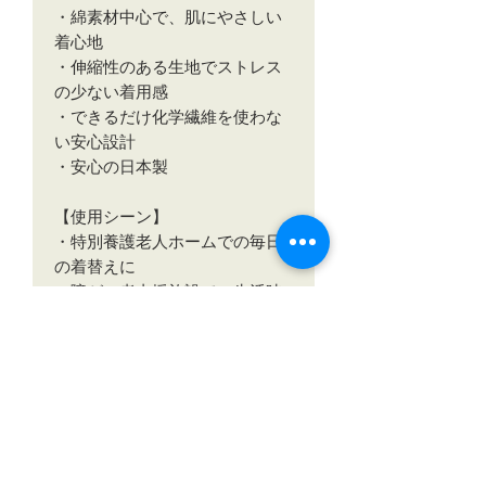
・綿素材中心で、肌にやさしい
着心地
・伸縮性のある生地でストレス
の少ない着用感
・できるだけ化学繊維を使わな
い安心設計
・安心の日本製
【使用シーン】
・特別養護老人ホームでの毎日
の着替えに
・障がい者支援施設での生活時
の衣類として
・在宅介護での着替えや日常生
活に
・長時間の臥床や移動時も快適
に
【安心ポイント】