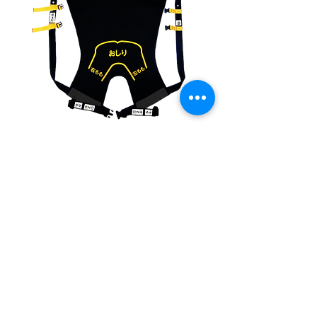
おんぶらっく® 子供用 【ブラック】
価格
￥24,200