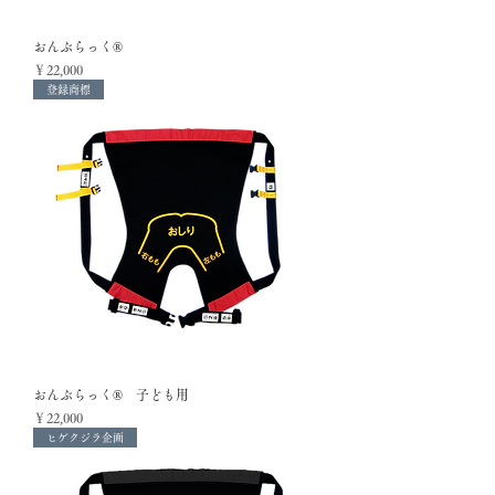
おんぶらっく®
価格
￥22,000
登録商標
おんぶらっく® 子ども用
価格
￥22,000
ヒゲクジラ企画