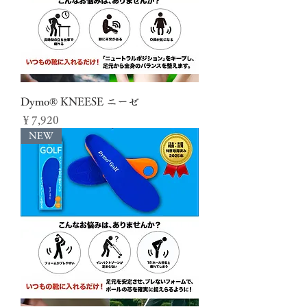
Dymo® KNEESE ニーゼ
価格
￥7,920
NEW