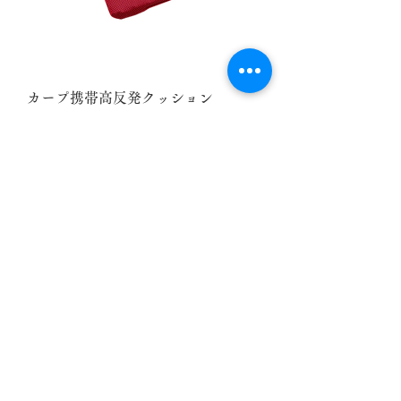
カープ携帯高反発クッション
価格
￥5,500
カープ背あて高反発クッション