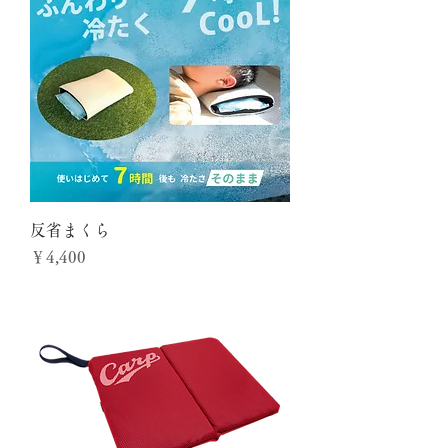
反省まくら
価格
￥4,400