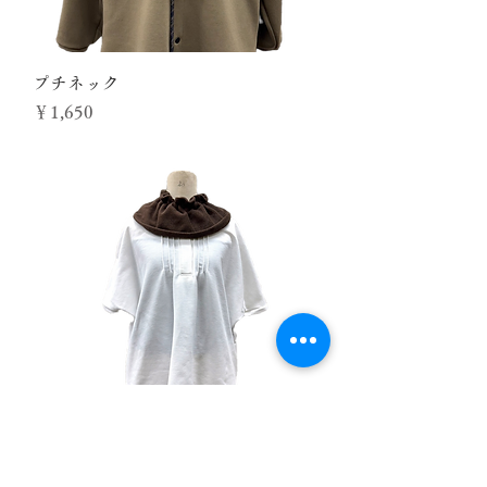
プチネック
価格
￥1,650
プチネック（サークル）
価格
￥1,650