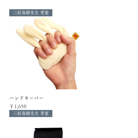
三好春樹先生 考案
ハンドキーパー
価格
￥1,650
三好春樹先生 考案