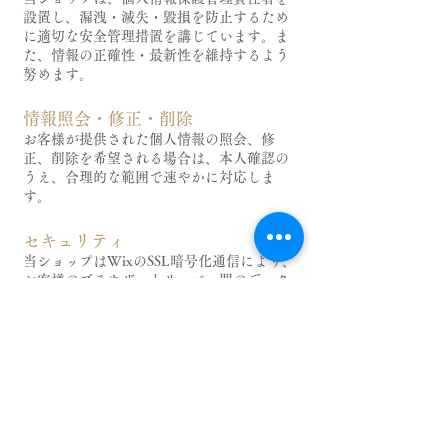
設置し、漏洩・滅失・毀損を防止するため
に適切な安全管理措置を講じています。ま
た、情報の正確性・最新性を維持するよう
努めます。
情報照会・修正・削除
お客様が提供された個人情報の照会、修
正、削除を希望される場合は、本人確認の
うえ、合理的な範囲で速やかに対応しま
す。
セキュリティ
当ショップはWixのSSL暗号化通信により、
お客様のブラウザーとサーバー間のデータ
通信を安全に保護しています。
プライバシーポリシーの変更
個人情報の収集内容や利用目的の変更、そ
の他ポリシーの変更を行う場合は、本ペー
ジを更新することで公表いたします。
お問い合わせ先