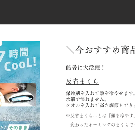
＼今おすすめ商
酷暑に大活躍！
反省まくら
保冷剤を入れて頭を冷やせます
水滴で濡れません。
​タオルを入れて高さ調節もでき
※反省まくら…とは「頭を冷やす
変わったネーミングのまくらで